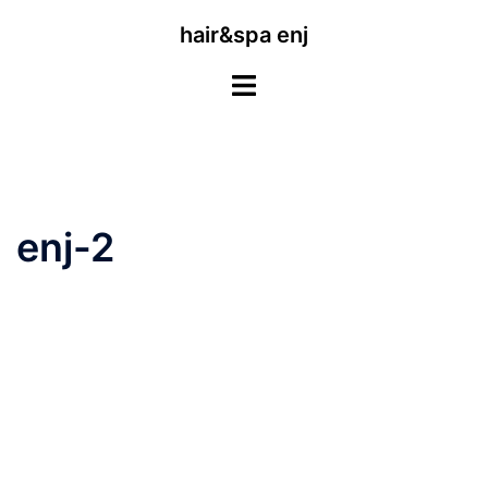
コ
hair&spa enj
ン
テ
ン
ツ
へ
ス
キ
enj-2
ッ
プ